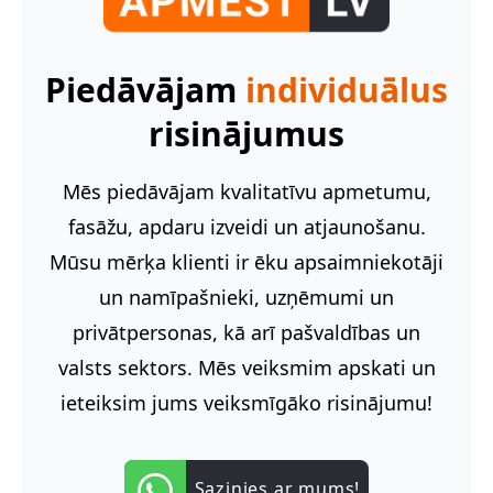
Piedāvājam
individuālus
risinājumus
Mēs piedāvājam kvalitatīvu apmetumu,
fasāžu, apdaru izveidi un atjaunošanu.
Mūsu mērķa klienti ir ēku apsaimniekotāji
un namīpašnieki, uzņēmumi un
privātpersonas, kā arī pašvaldības un
valsts sektors. Mēs veiksmim apskati un
ieteiksim jums veiksmīgāko risinājumu!
Sazinies ar mums!