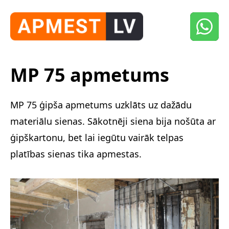
MP 75 apmetums
MP 75 ģipša apmetums uzklāts uz dažādu
materiālu sienas. Sākotnēji siena bija nošūta ar
ģipškartonu, bet lai iegūtu vairāk telpas
platības sienas tika apmestas.