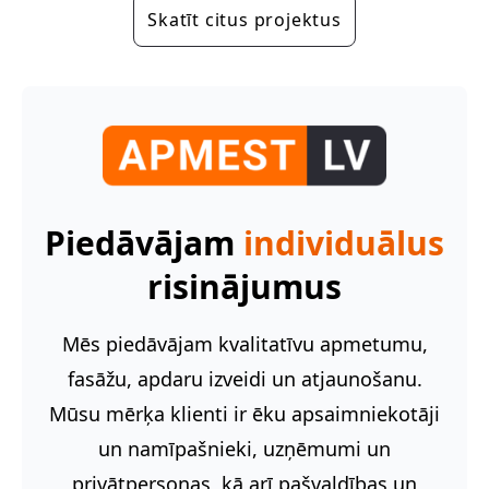
Skatīt citus projektus
Piedāvājam
individuālus
risinājumus
Mēs piedāvājam kvalitatīvu apmetumu,
fasāžu, apdaru izveidi un atjaunošanu.
Mūsu mērķa klienti ir ēku apsaimniekotāji
un namīpašnieki, uzņēmumi un
privātpersonas, kā arī pašvaldības un