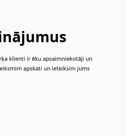
sinājumus
a klienti ir ēku apsaimniekotāji un
veiksmim apskati un ieteiksim jums