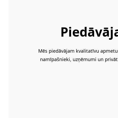
Piedāvā
Mēs piedāvājam kvalitatīvu apmetum
namīpašnieki, uzņēmumi un privātp