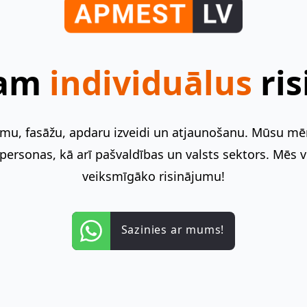
jam
individuālus
ri
u, fasāžu, apdaru izveidi un atjaunošanu. Mūsu mērķ
ersonas, kā arī pašvaldības un valsts sektors. Mēs 
veiksmīgāko risinājumu!
Sazinies ar mums!