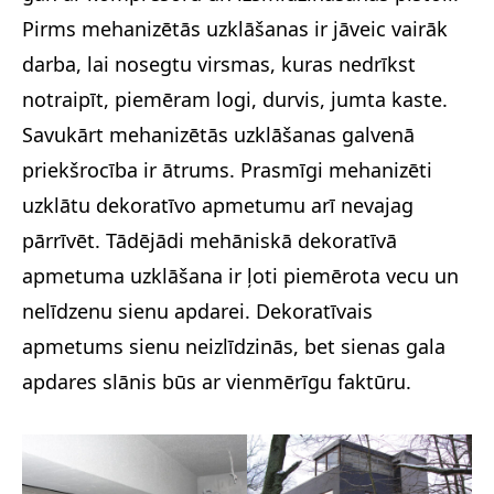
Pirms mehanizētās uzklāšanas ir jāveic vairāk
darba, lai nosegtu virsmas, kuras nedrīkst
notraipīt, piemēram logi, durvis, jumta kaste.
Savukārt mehanizētās uzklāšanas galvenā
priekšrocība ir ātrums. Prasmīgi mehanizēti
uzklātu dekoratīvo apmetumu arī nevajag
pārrīvēt. Tādējādi mehāniskā dekoratīvā
apmetuma uzklāšana ir ļoti piemērota vecu un
nelīdzenu sienu apdarei. Dekoratīvais
apmetums sienu neizlīdzinās, bet sienas gala
apdares slānis būs ar vienmērīgu faktūru.