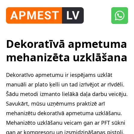
Dekoratīvā apmetuma
mehanizēta uzklāšana
Dekoratīvo apmetumu ir iespējams uzklāt
manuāli ar plato ķelli un tad izrīvējot ar rīvdēli.
Šādu metodi izmanto lielākā daļa darbu veicēju.
Savukārt, mūsu uzņēmums praktizē arī
mehanizētu dekoratīvā apmetuma uzklāšanu.
Mehanizēto uzklāšanu veicam gan ar PFT sūkni
gan ar kompresoru un izsmidzināšanas pistoli.